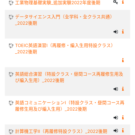
工業物理基礎実験_追加実験2022年度後期
データサイエンス入門（全学科・全クラス共通）
_2022後期
TOEIC英語演習Ⅰ（再履修・編入生用特設クラス）
_2022後期
英語総合演習（特設クラス・昼間コース再履修生用及
び編入生用）_2022後期
英語コミュニケーションⅠ（特設クラス・昼間コース再
履修生用及び編入生用）_2022後期
計算機工学II（再履修特設クラス）_2022後期