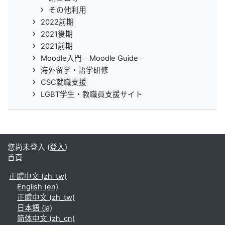
その他利用
2022前期
2021後期
2021前期
Moodle入門－Moodle Guide－
海外留学・語学研修
CSC就職支援
LGBT学生・教職員支援サイト
您尚未登入 (
登入
)
首頁
正體中文 ‎(zh_tw)‎
English ‎(en)‎
正體中文 ‎(zh_tw)‎
日本語 ‎(ja)‎
简体中文 ‎(zh_cn)‎