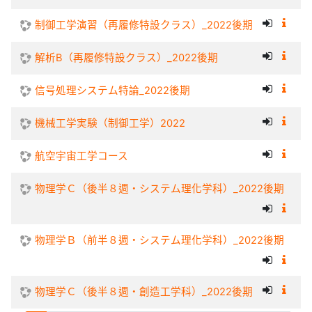
制御工学演習（再履修特設クラス）_2022後期
解析B（再履修特設クラス）_2022後期
信号処理システム特論_2022後期
機械工学実験（制御工学）2022
航空宇宙工学コース
物理学Ｃ（後半８週・システム理化学科）_2022後期
物理学Ｂ（前半８週・システム理化学科）_2022後期
物理学Ｃ（後半８週・創造工学科）_2022後期