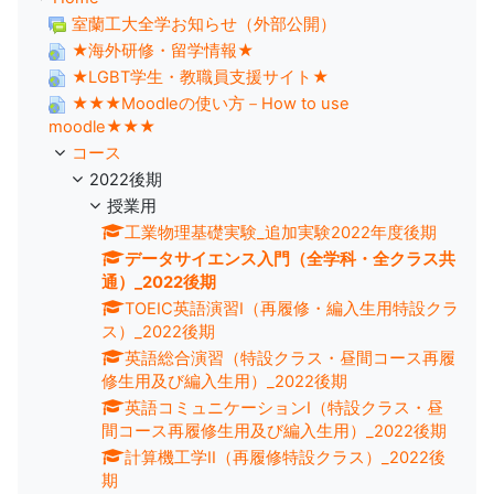
室蘭工大全学お知らせ（外部公開）
★海外研修・留学情報★
★LGBT学生・教職員支援サイト★
★★★Moodleの使い方－How to use
moodle★★★
コース
2022後期
授業用
工業物理基礎実験_追加実験2022年度後期
データサイエンス入門（全学科・全クラス共
通）_2022後期
TOEIC英語演習Ⅰ（再履修・編入生用特設クラ
ス）_2022後期
英語総合演習（特設クラス・昼間コース再履
修生用及び編入生用）_2022後期
英語コミュニケーションⅠ（特設クラス・昼
間コース再履修生用及び編入生用）_2022後期
計算機工学II（再履修特設クラス）_2022後
期